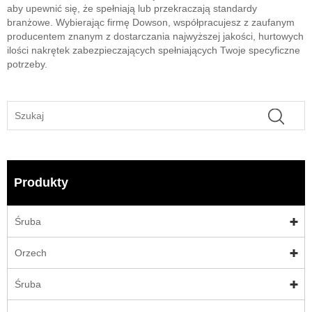
aby upewnić się, że spełniają lub przekraczają standardy
branżowe. Wybierając firmę Dowson, współpracujesz z zaufanym
producentem znanym z dostarczania najwyższej jakości, hurtowych
ilości nakrętek zabezpieczających spełniających Twoje specyficzne
potrzeby.
Produkty
Śruba
Orzech
Śruba