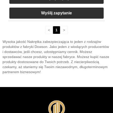
Wyślij zapytanie
<
1
>
Wysoka jakość Nakrętka zabezpieczająca to jeden z rodzajów
produktów z fabryki Dowson. Jako jeden z wiodących producentów
i dostawców, jeśli chcesz, udostępniamy cennik. Możesz
sprzedawać nasze produkty w naszej fabryce. Możesz kupić nasze
produkty dostosowane do Twoich potrzeb. Z niecierpliwością
czekamy, aż staniemy się Twoim niezawodnym, długoterminowym
partnerem biznesowym!