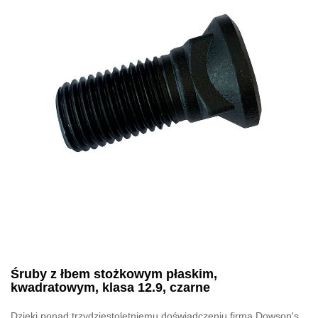
Śruby z łbem stożkowym płaskim,
kwadratowym, klasa 12.9, czarne
Dzięki ponad trzydziestoletniemu doświadczeniu firma Dowson's