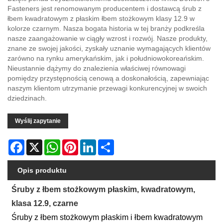
Fasteners jest renomowanym producentem i dostawcą śrub z
łbem kwadratowym z płaskim łbem stożkowym klasy 12.9 w
kolorze czarnym. Nasza bogata historia w tej branży podkreśla
nasze zaangażowanie w ciągły wzrost i rozwój. Nasze produkty,
znane ze swojej jakości, zyskały uznanie wymagających klientów
zarówno na rynku amerykańskim, jak i południowokoreańskim.
Nieustannie dążymy do znalezienia właściwej równowagi
pomiędzy przystępnością cenową a doskonałością, zapewniając
naszym klientom utrzymanie przewagi konkurencyjnej w swoich
dziedzinach.
Wyślij zapytanie
Facebook
X
WhatsApp
Pinterest
LinkedIn
Share
Opis produktu
Śruby z łbem stożkowym płaskim, kwadratowym,
klasa 12.9, czarne
Śruby z łbem stożkowym płaskim i łbem kwadratowym