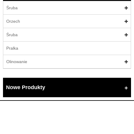
Śruba
Orzech
Śruba
Pralka
Olinowanie
Nowe Produkty