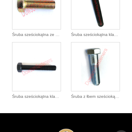
Śruba sześciokątna ze stali węglowej, żółta
Śruba sześciokątna klasy 8.8, czarna
Śruba sześciokątna klasy 10.9, czarna
Śruba z łbem sześciokątnym klasy 5, ocynkowana