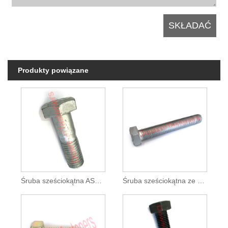
Produkty powiązane
Śruba sześciokątna ASTM A325 HDG
Śruba sześciokątna ze stali węglowej