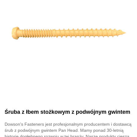
Śruba z łbem stożkowym z podwójnym gwintem
Dowson's Fasteners jest profesjonalnym producentem i dostawcą
śrub z podwójnym gwintem Pan Head. Mamy ponad 30-letnią
historię dogłębnego rozwoju w tej branży. Nasze produkty cieszą