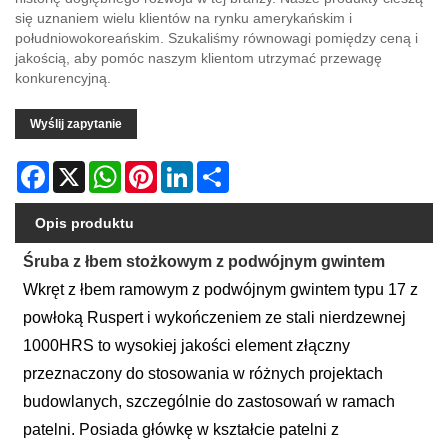
się uznaniem wielu klientów na rynku amerykańskim i
południowokoreańskim. Szukaliśmy równowagi pomiędzy ceną i
jakością, aby pomóc naszym klientom utrzymać przewagę
konkurencyjną.
Wyślij zapytanie
Facebook
X
WhatsApp
Pinterest
LinkedIn
Share
Opis produktu
Śruba z łbem stożkowym z podwójnym gwintem
Wkręt z łbem ramowym z podwójnym gwintem typu 17 z
powłoką Ruspert i wykończeniem ze stali nierdzewnej
1000HRS to wysokiej jakości element złączny
przeznaczony do stosowania w różnych projektach
budowlanych, szczególnie do zastosowań w ramach
patelni. Posiada główkę w kształcie patelni z