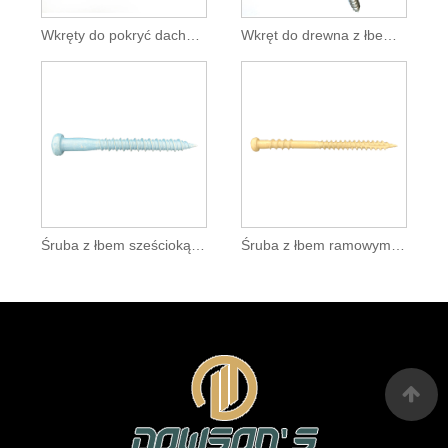
Wkręty do pokryć dachowych z metalu do drewna z podkładką EPDM
Wkręt do drewna z łbem kołnierzowym SS304
Śruba z łbem sześciokątnym z podwójnym gwintem i ostrym punktem
Śruba z łbem ramowym z podwójnym gwintem typu 17