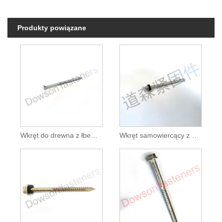
Produkty powiązane
Wkręt do drewna z łbem płaskim, kwadratowym, typ 17, ocynkowany
Wkręt samowiercący z kołnierzem sześciokątnym i podkładką EPDM