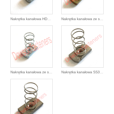
Nakrętka kanałowa HDG ze stali węglowej ze sprężyną ocynkowaną
Nakrętka kanałowa ze stali węglowej ze sprężyną stożkową, ocynkowana na żółto
Nakrętka kanałowa ze stali węglowej, ocynkowana
Nakrętka kanałowa SS304 typu I