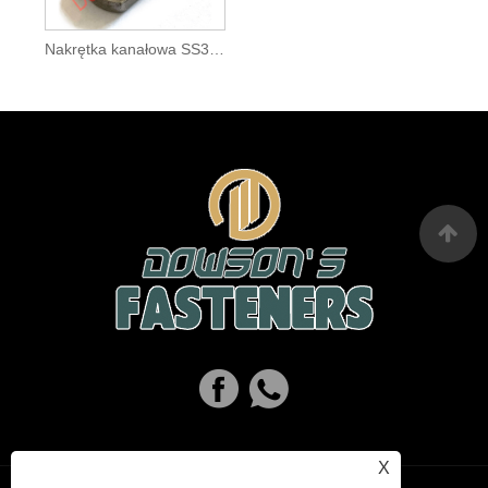
Nakrętka kanałowa SS304 typu O
X