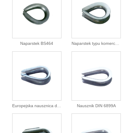
Naparstek BS464
Naparstek typu komercyjnego
Europejska nausznica do liny stalowej przeznaczona do użytku komercyjnego
Nausznik DIN 6899A