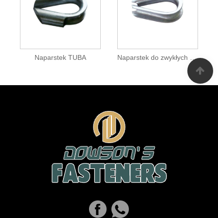
Naparstek TUBA
Naparstek do zwykłych zastosowań typu US, G411