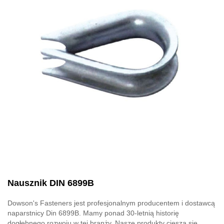
Nausznik DIN 6899B
Dowson's Fasteners jest profesjonalnym producentem i dostawcą
naparstnicy Din 6899B. Mamy ponad 30-letnią historię
dogłębnego rozwoju w tej branży. Nasze produkty cieszą się